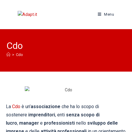
Menu
Cdo
>
Cdo
La
Cdo
è un’
associazione
che ha lo scopo di
sostenere
imprenditori
, enti
senza
scopo di
lucro
,
manager
e
professionisti
nello
sviluppo delle
imprese
e delle
attività
professionali
in un orientamento