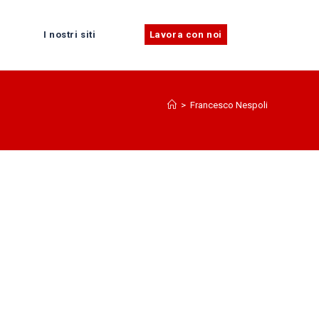
I nostri siti
Lavora con noi
>
Francesco Nespoli