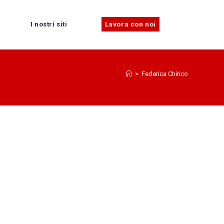
I nostri siti
Lavora con noi
>
Federica Chirico